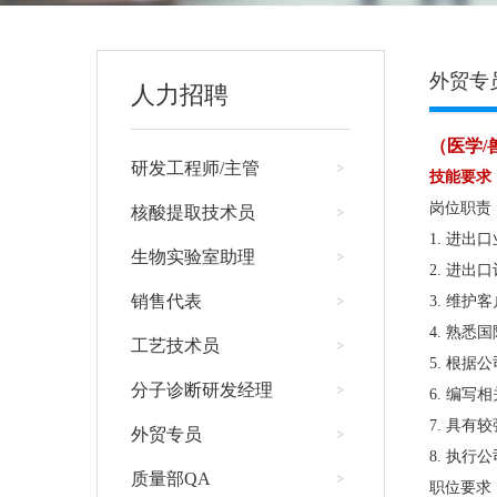
外贸专
人力招聘
（医学/
研发工程师/主管
>
技能要求
岗位职责
核酸提取技术员
>
1. 进出
生物实验室助理
>
2. 进
销售代表
>
3. 维
4. 熟
工艺技术员
>
5. 根
分子诊断研发经理
>
6. 编写
7. 具
外贸专员
>
8. 执
质量部QA
>
职位要求