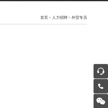
首页
>
人力招聘
>
外贸专员
在线客
服
400-6487-
188